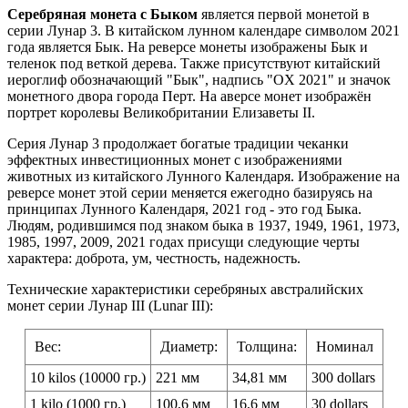
Серебряная монета с Быком
является первой монетой в
серии Лунар 3. В китайском лунном календаре символом 2021
года является Бык. На реверсе монеты изображены Бык и
теленок под веткой дерева. Также присутствуют китайский
иероглиф обозначающий "Бык", надпись "OX 2021" и значок
монетного двора города Перт. На аверсе монет изображён
портрет королевы Великобритании Елизаветы II.
Серия Лунар 3 продолжает богатые традиции чеканки
эффектных инвестиционных монет с изображениями
животных из китайского Лунного Календаря. Изображение на
реверсе монет этой серии меняется ежегодно базируясь на
принципах Лунного Календаря, 2021 год - это год Быка.
Людям, родившимся под знаком быка в 1937, 1949, 1961, 1973,
1985, 1997, 2009, 2021 годах присущи следующие черты
характера: доброта, ум, честность, надежность.
Технические характеристики серебряных австралийских
монет серии Лунар III (Lunar III):
Вес:
Диаметр:
Толщина:
Номинал
10 kilos (10000 гр.)
221 мм
34,81 мм
300 dollars
1 kilo (1000 гр.)
100,6 мм
16,6 мм
30 dollars