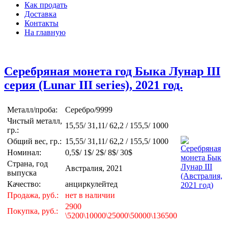
Как продать
Доставка
Контакты
На главную
Серебряная монета год Быка Лунар III
серия (Lunar III series), 2021 год.
Металл/проба:
Серебро/9999
Чистый металл,
15,55/ 31,11/ 62,2 / 155,5/ 1000
гр.:
Общий вес, гр.:
15,55/ 31,11/ 62,2 / 155,5/ 1000
Номинал:
0,5$/ 1$/ 2$/ 8$/ 30$
Страна, год
Австралия, 2021
выпуска
Качество:
анциркулейтед
Продажа, руб.:
нет в наличии
2900
Покупка, руб.:
\5200\10000\25000\50000\136500