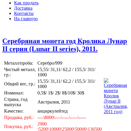
Как продать
Доставка
Контакты
На главную
Серебряная монета год Кролика Лунар
II серия (Lunar II series), 2011.
Металл/проба:
Серебро/999
Чистый металл,
15,55/ 31,11/ 62,2 / 155,5/ 311/
гр.:
1000
15,55/ 31,11/ 62,2 / 155,5/ 311/
Общий вес, гр.:
1000
Номинал:
0,5$/ 1$/ 2$/ 8$/10$/ 30$
Страна, год
Австралия, 2011
выпуска
Качество:
анциркулейтед
Продажа, руб.:
----\8000\----\-----\-----\-----
2900
Покупка, руб.:
\5200\10000\25000\50000\136500