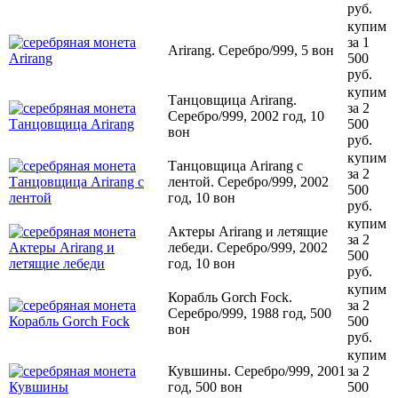
руб.
купим
за 1
Arirang. Серебро/999, 5 вон
500
руб.
купим
Танцовщица Arirang.
за 2
Серебро/999, 2002 год, 10
500
вон
руб.
купим
Танцовщица Arirang с
за 2
лентой. Серебро/999, 2002
500
год, 10 вон
руб.
купим
Актеры Arirang и летящие
за 2
лебеди. Серебро/999, 2002
500
год, 10 вон
руб.
купим
Корабль Gorch Fock.
за 2
Серебро/999, 1988 год, 500
500
вон
руб.
купим
Кувшины. Серебро/999, 2001
за 2
год, 500 вон
500