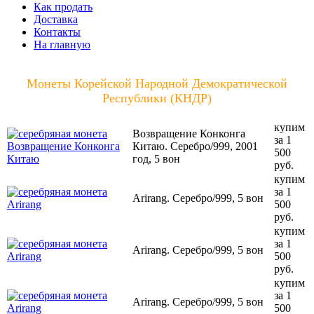
Как продать
Доставка
Контакты
На главную
Монеты Корейской Народной Демократической
Республики (КНДР)
купим
Возвращение Конконга
за 1
Китаю. Серебро/999, 2001
500
год, 5 вон
руб.
купим
за 1
Arirang. Серебро/999, 5 вон
500
руб.
купим
за 1
Arirang. Серебро/999, 5 вон
500
руб.
купим
за 1
Arirang. Серебро/999, 5 вон
500