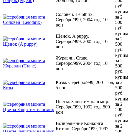
2004 год, 10 вон
500
руб.
купим
Соловей. Leiothrix.
за 2
Серебро/999, 2004 год, 10
500
вон
руб.
купим
Щенок. A puppy.
за 2
Серебро/999, 2005 год, 10
500
вон
руб.
купим
Журавли. Crane.
за 2
Серебро/999, 2004 год, 10
500
вон
руб.
купим
Козы. Серебро/999, 2001 год,
за 2
5 вон
500
руб.
купим
Цветы. Защитим наш мир.
за 2
Серебро/999, 1992 год, 500
500
вон
руб.
купим
Возвращение Конконга
за 2
Китаю. Серебро/999, 1997
500