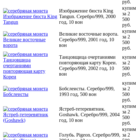
руб.
купим
Изображение бюста King
за 2
Tangun. Серебро/999, 2000
500
год, 10 вон
руб.
купим
Великие восточные ворота.
за 2
Серебро/999, 2001 год, 10
500
вон
руб.
Танцовщица очертаниями
купим
повторяющая карту Кореи.
за 2
Серебро/999, 2002 год, 10
500
вон
руб.
купим
Бобслеисты. Серебро/999,
за 2
1993 год, 500 вон
500
руб.
купим
Ястреб-тетеревятник.
за 2
Goshawk. Серебро/999, 2004
500
год, 10 вон
руб.
купим
Голубь. Pigeon. Серебро/999,
за 2